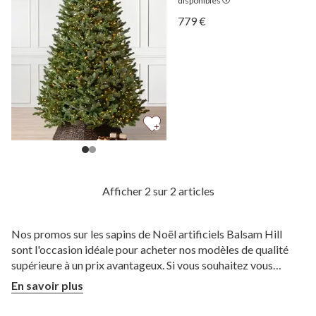
disponibles
Afficher Sapin Fraser —
779 €
Afficher Sapin Fraser —
Afficher 2 sur 2 articles
Nos promos sur les sapins de Noël artificiels Balsam Hill
sont l'occasion idéale pour acheter nos modèles de qualité
supérieure à un prix avantageux. Si vous souhaitez vous
procurer le sapin de vos rêves, nous proposons nos meilleures
En savoir plus
offres de sapins de Noël plusieurs fois par an. Profitez de nos
promos en cours sur les sapins de Noël artificiels de qualité