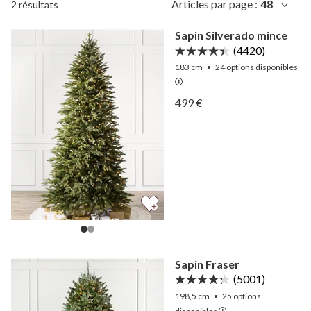
Articles par page :
48
2 résultats
Sapin Silverado mince
(4420)
183 cm
•
24
options disponibles
Afficher Sapin Silverado m
499 €
Afficher Sapin Silverado m
Sapin Fraser
(5001)
198,5 cm
•
25
options