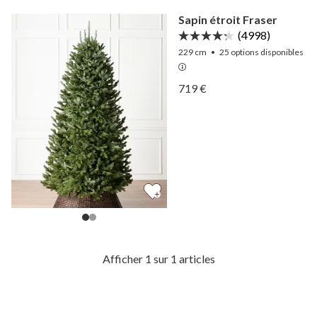
Sapin étroit Fraser
(4998)
229 cm
•
25
options disponibles
Afficher Sapin étroit Frase
719 €
Afficher Sapin étroit Frase
Afficher 1 sur 1 articles