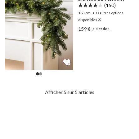
(150)
183 cm
•
D'autres
options
disponibles
Afficher Guirlande en épi
159 €
/
Set de 1
Afficher Guirlande en épi
Afficher 5 sur 5 articles