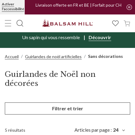
Activer
Livraison offerte en FR et BE | Forfait pour CH
l'accessibilité
Un sapin qui vous ressemble
Découvrir
Sans décorations
Accueil
Guirlandes de noël artificielles
Guirlandes de Noël non
décorées
Filtrer et trier
Articles par page :
24
5 résultats