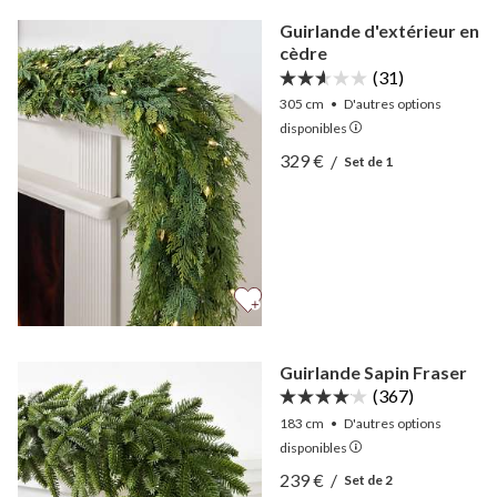
Guirlande d'extérieur en
cèdre
(31)
305 cm
•
D'autres
options
disponibles
Afficher Guirlande d'extér
329 €
/
Set de 1
Afficher Guirlande d'extér
Guirlande Sapin Fraser
(367)
183 cm
•
D'autres
options
disponibles
Afficher Guirlande Sapin F
239 €
/
Set de 2
Afficher Guirlande Sapin F