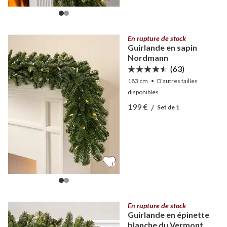
En rupture de stock
Guirlande en sapin
Nordmann
(63)
183 cm
•
D'autres
tailles
disponibles
Afficher Guirlande en sap
199 €
/
Set de 1
Afficher Guirlande en sap
En rupture de stock
Guirlande en épinette
blanche du Vermont