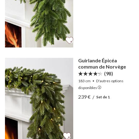
Guirlande Épicéa
commun de Norvège
(98)
183 cm
•
D'autres
options
disponibles
Afficher Guirlande Épicé
239 €
/
Set de 1
Afficher Guirlande Épicé