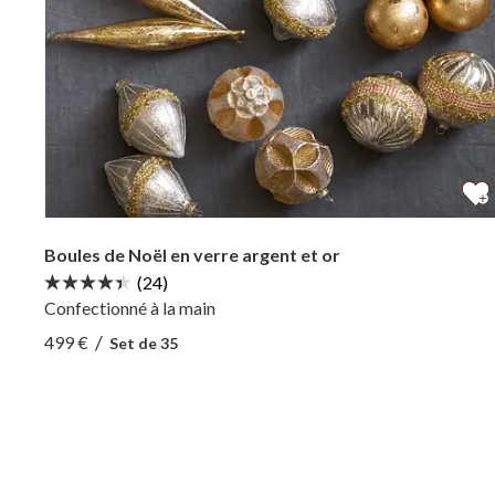
Boules de Noël en verre argent et or
(24)
Confectionné à la main
Afficher Boules de Noël en verre argent et or —
/
499 €
Set de 35
Afficher Boules de Noël en verre argent et or —