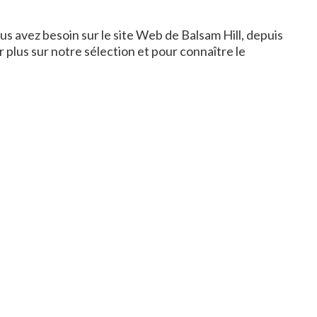
s avez besoin sur le site Web de Balsam Hill, depuis
 plus sur notre sélection et pour connaître le
tion et d'autres décorations de saison. Notre
'attendre la période la plus chargée de l'année pour
 desquelles vous pouvez bénéficier d'importantes
Nos stocks de décorations pour sapins de Noël
 achats. Il s'agit également de la période idéale pour
les magasins.
n des achats de Noël. Nous vous recommandons
 la foule affluant dans les magasins. C'est un moment