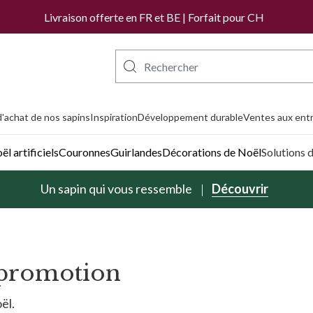
Livraison offerte en FR et BE | Forfait pour CH
'achat de nos sapins
Inspiration
Développement durable
Ventes aux entr
l artificiels
Couronnes
Guirlandes
Décorations de Noël
Solutions 
Un sapin qui vous ressemble
Découvrir
 promotion
ël.