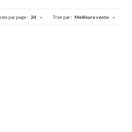
cles par page :
24
Trier par :
Meilleure vente