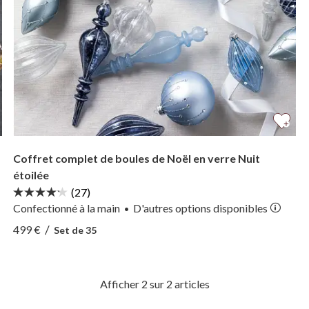
Coffret complet de boules de Noël en verre Nuit
étoilée
(27)
Confectionné à la main
D'autres
options
disponibles
•
Afficher Coffret complet de boules de Noël en verre 
/
499 €
Set de 35
Afficher Coffret complet de boules de Noël en verre 
Afficher 2 sur 2 articles