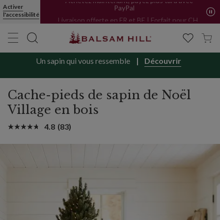
Achetez maintenant, payez plus tard avec
Activer
PayPal
l'accessibilité
Livraison offerte en FR et BE | Forfait pour CH
Un sapin qui vous ressemble
Découvrir
Cache-pieds de sapin de Noël
Village en bois
4.8
(83)