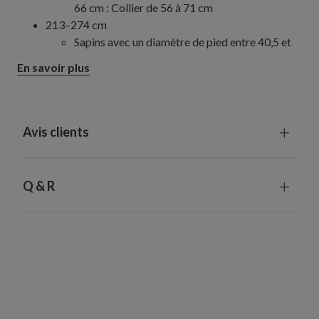
66 cm : Collier de 56 à 71 cm
213–274 cm
Sapins avec un diamètre de pied entre 40,5 et
84 cm : Collier de 56 à 86 cm
En savoir plus
305–427 cm
Sapins avec un pied de 71 à 126 cm : Collier de
79 à 132 cm
Avis clients
Q & R