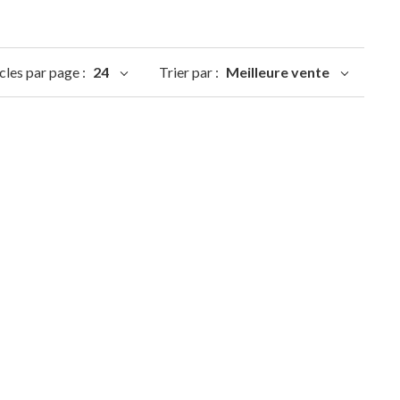
cles par page :
24
Trier par :
Meilleure vente