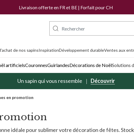
Livraison offerte en FR et BE | Forfait pour CH
'achat de nos sapins
Inspiration
Développement durable
Ventes aux entr
l artificiels
Couronnes
Guirlandes
Décorations de Noël
Solutions 
Un sapin qui vous ressemble
Découvrir
nes en promotion
promotion
onne idéale pour sublimer votre décoration de fêtes. Stoc