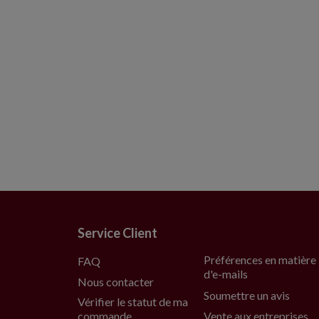
Service Client
Préférences en matière
FAQ
d'e-mails
Nous contacter
Soumettre un avis
Vérifier le statut de ma
commande
Vente aux entreprises