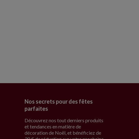
Nos secrets pour des fêtes
parfaites
Découvrez nos tout derniers produits
et tendances en matière de
décoration de Noël, et bénéficiez de
30 € de réduction sur votre prochaine