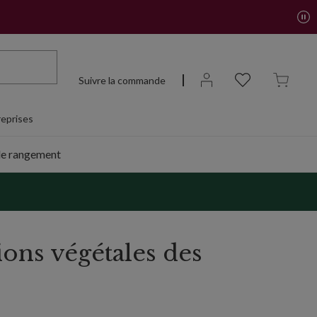
Suivre la commande
eprises
de rangement
ons végétales des