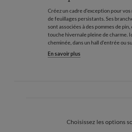
Créez un cadre d'exception pour vos 
de feuillages persistants. Ses branc
sont associées à des pommes de pin, 
touche hivernale pleine de charme. Idéal à installer sur un manteau de
cheminée, dans un hall d'entrée ou s
doux et chaleureux.
En savoir plus
Choisissez les options so