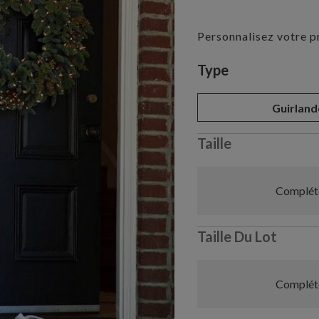
Personnalisez votre p
Variant selectio
Type
Guirland
Taille
Compléte
Taille Du Lot
Compléte