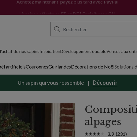
Achetez maintenant, payez plus tard avec PayPal
'achat de nos sapins
Inspiration
Développement durable
Ventes aux entr
l artificiels
Couronnes
Guirlandes
Décorations de Noël
Solutions 
Un sapin qui vous ressemble
Découvrir
Compositi
alpages
3.9
(231)