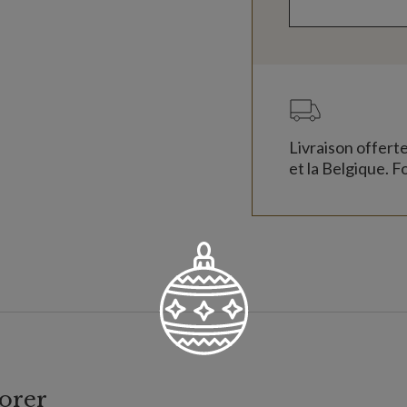
Livraison offert
et la Belgique. Fo
orer