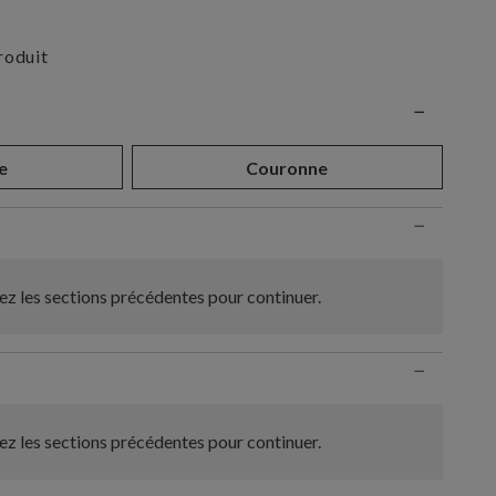
roduit
n
−
e
Couronne
−
z les sections précédentes pour continuer.
−
z les sections précédentes pour continuer.