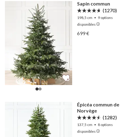
Sapin commun
(1270)
198,5 cm
•
9
options
disponibles
Afficher Sapin commun —
699 €
Afficher Sapin commun —
Épicéa commun de
Norvège
(1282)
137,5 cm
•
8
options
disponibles