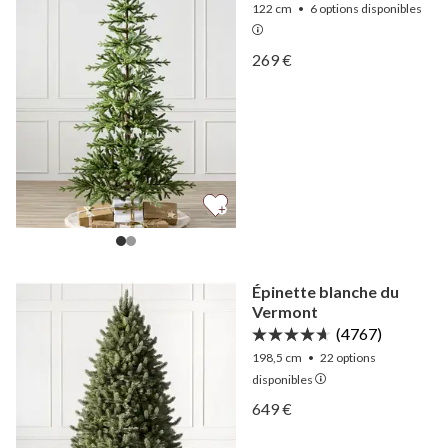
122 cm
•
6
options disponibles
Afficher Sapin des Alpes —
269 €
Afficher Sapin des Alpes —
Épinette blanche du
Vermont
(4767)
198,5 cm
•
22
options
disponibles
Afficher Épinette blanche
649 €
Afficher Épinette blanche