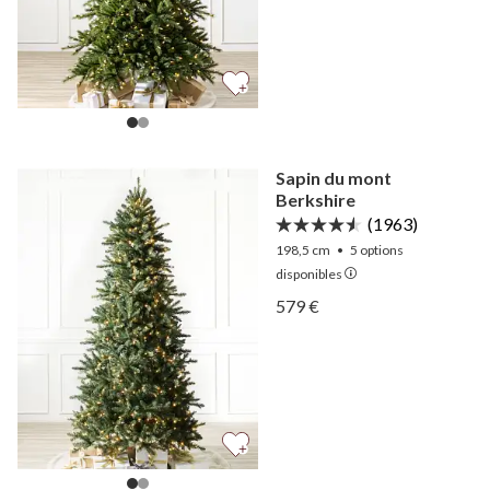
Sapin du mont
Berkshire
(1963)
198,5 cm
•
5
options
disponibles
Afficher Sapin du mont Be
579 €
Afficher Sapin du mont Be