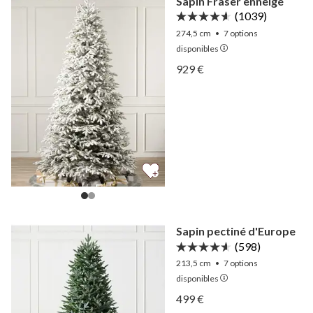
Sapin Fraser enneigé
(1039)
274,5 cm
•
7
options
disponibles
Afficher Sapin Fraser enne
929 €
Afficher Sapin Fraser enne
Sapin pectiné d'Europe
(598)
213,5 cm
•
7
options
disponibles
Afficher Sapin pectiné d'E
499 €
Afficher Sapin pectiné d'E