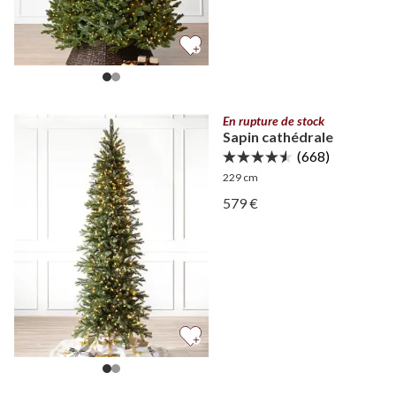
En rupture de stock
Sapin cathédrale
(668)
229 cm
Afficher Sapin cathédrale 
579 €
Afficher Sapin cathédrale 