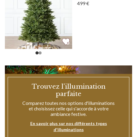
Afficher Épicéa commun d
499 €
Afficher Épicéa commun d
Trouvez l'illumination
parfaite
Comparez toutes nos options d'illuminations
et choisissez celle qui s'accorde à votre
ambiance festive.
En savoir plus sur nos différents types
d'illuminations