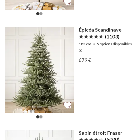
Épicéa Scandinave
(1103)
183 cm
•
5
options disponibles
Afficher Épicéa Scandinav
679 €
Afficher Épicéa Scandinav
Sapin étroit Fraser
(5000)