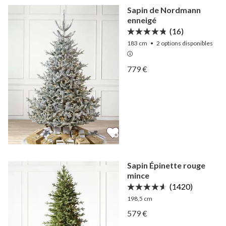
Sapin de Nordmann
enneigé
(16)
183 cm
•
2
options disponibles
Afficher Sapin de Nordma
779 €
Afficher Sapin de Nordma
Sapin Épinette rouge
mince
(1420)
198,5 cm
Afficher Sapin Épinette r
579 €
Afficher Sapin Épinette r