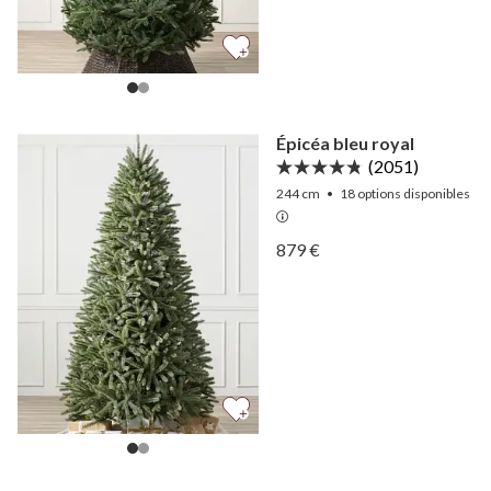
Épicéa bleu royal
(2051)
244 cm
•
18
options disponibles
Afficher Épicéa bleu royal
879 €
Afficher Épicéa bleu royal