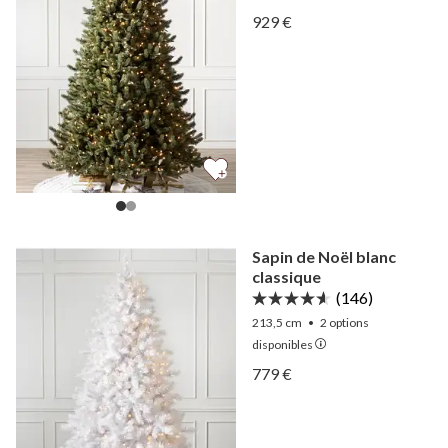
Afficher Épinette blanch
929 €
Afficher Épinette blanch
Sapin de Noël blanc
classique
(146)
213,5 cm
•
2
options
disponibles
Afficher Sapin de Noël bla
779 €
Afficher Sapin de Noël bla