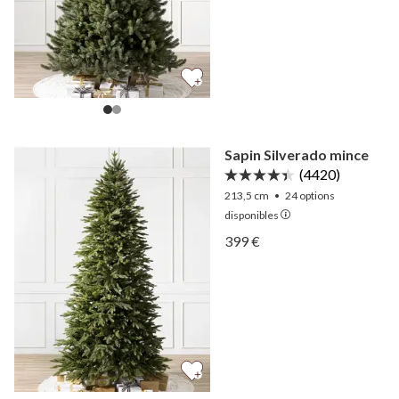
Sapin Silverado mince
(4420)
213,5 cm
•
24
options
disponibles
Afficher Sapin Silverado m
399 €
Afficher Sapin Silverado m