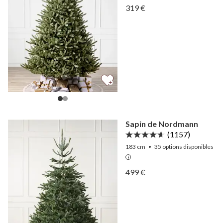
Afficher Épicéa bleu du C
319 €
Afficher Épicéa bleu du C
Sapin de Nordmann
(1157)
183 cm
•
35
options disponibles
Afficher Sapin de Nordma
499 €
Afficher Sapin de Nordma