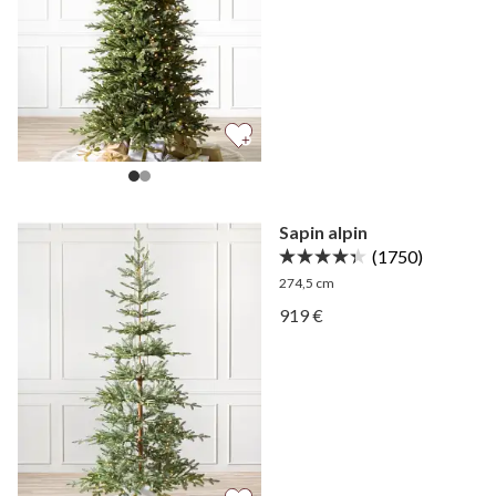
Sapin alpin
(1750)
274,5 cm
Afficher Sapin alpin —
919 €
Afficher Sapin alpin —