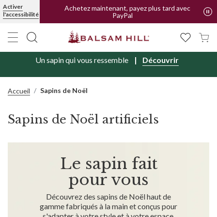
Activer
Livraison offerte en FR et BE | Forfait pour CH
l'accessibilité
Achetez maintenant, payez plus tard avec
PayPal
Un sapin qui vous ressemble
Découvrir
Sapins de Noël
Accueil
Sapins de Noël artificiels
Le sapin fait
pour vous
Découvrez des sapins de Noël haut de
gamme fabriqués à la main et conçus pour
s'adapter à votre style et à votre espace.