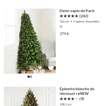
Demi-sapin de Paris
(242)
183 cm
•
3
options disponibles
Afficher Demi-sapin de Par
379 €
Afficher Demi-sapin de Par
Épinette blanche du
Vermont reNEW
(9)
198,5 cm