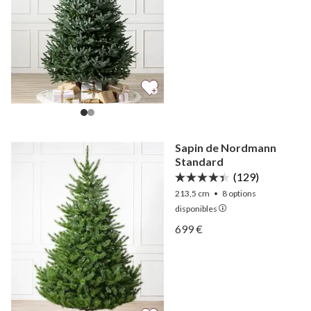
Sapin de Nordmann
Standard
(129)
213,5 cm
•
8
options
disponibles
Afficher Sapin de Nordma
699 €
Afficher Sapin de Nordma