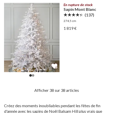
En rupture de stock
Sapin Mont Blanc
(137)
274,5 cm
Afficher Sapin Mont Blanc
1 819 €
Afficher Sapin Mont Blanc
Afficher 38 sur 38 articles
Créez des moments inoubliables pendant les fêtes de fin
d'année avec les sapins de Noël Balsam Hill plus vrais que