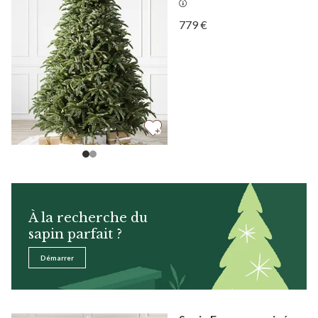
Afficher Sapin Nobilis —
779 €
Afficher Sapin Nobilis —
À la recherche du
sapin parfait ?
Démarrer