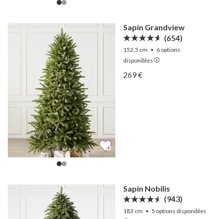
Sapin Grandview
(654)
152,5 cm
•
6
options
disponibles
Afficher Sapin Grandview 
269 €
Afficher Sapin Grandview 
Sapin Nobilis
(943)
183 cm
•
5
options disponibles