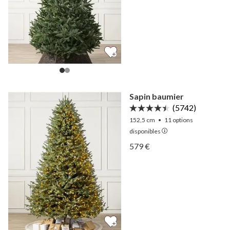
Sapin baumier
(5742)
152,5 cm
•
11
options
disponibles
Afficher Sapin baumier —
579 €
Afficher Sapin baumier —