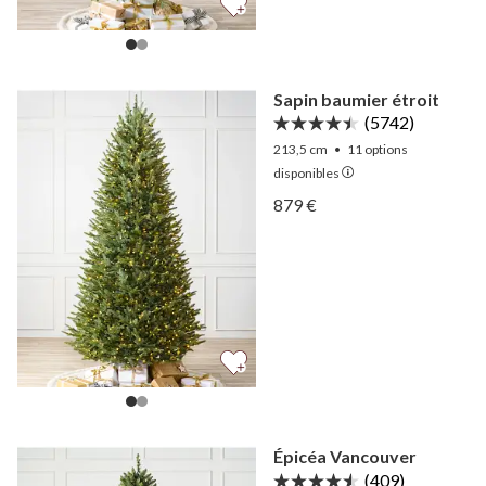
Sapin baumier étroit
(5742)
213,5 cm
•
11
options
disponibles
Afficher Sapin baumier étr
879 €
Afficher Sapin baumier étr
Épicéa Vancouver
(409)