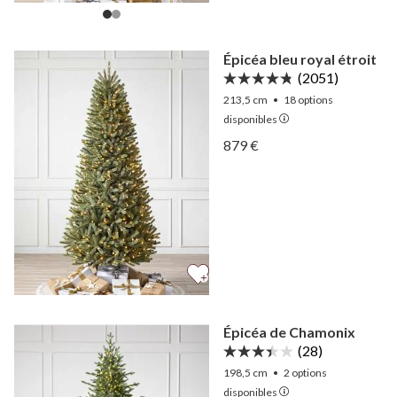
Épicéa bleu royal étroit
(2051)
213,5 cm
•
18
options
disponibles
Afficher Épicéa bleu royal 
879 €
Afficher Épicéa bleu royal 
Épicéa de Chamonix
(28)
198,5 cm
•
2
options
disponibles