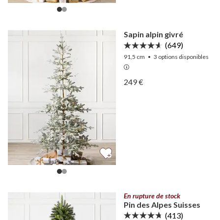
Sapin alpin givré
(649)
91,5 cm
•
3
options disponibles
Afficher Sapin alpin givré 
249 €
Afficher Sapin alpin givré 
En rupture de stock
Pin des Alpes Suisses
(413)