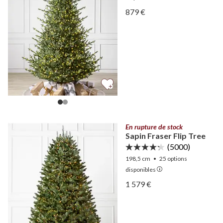
Afficher Épicéa de Chamon
879 €
Afficher Épicéa de Chamon
En rupture de stock
Sapin Fraser Flip Tree
(5000)
198,5 cm
•
25
options
disponibles
Afficher Sapin Fraser Flip 
1 579 €
Afficher Sapin Fraser Flip 