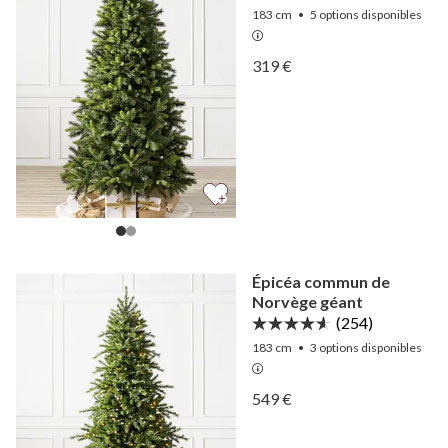
183 cm
•
5
options disponibles
Afficher Pin des Alpes Sui
319 €
Afficher Pin des Alpes Sui
Épicéa commun de
Norvège géant
(254)
183 cm
•
3
options disponibles
Afficher Épicéa commun d
549 €
Afficher Épicéa commun d