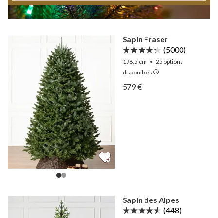
Sapin Fraser
(5000)
198,5 cm
•
25
options
disponibles
Afficher Sapin Fraser —
579 €
Afficher Sapin Fraser —
Sapin des Alpes
(448)