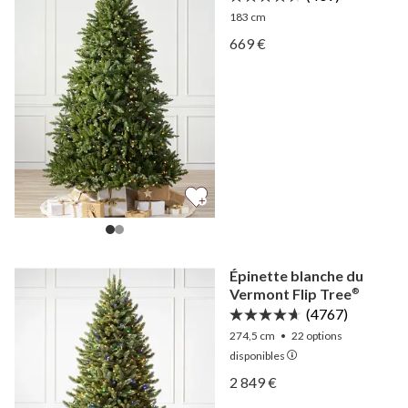
183 cm
Afficher Épicéa Vancouver
669 €
Afficher Épicéa Vancouver
Épinette blanche du
Vermont Flip Tree
®
(4767)
274,5 cm
•
22
options
disponibles
Afficher Épinette blanche
2 849 €
Afficher Épinette blanche