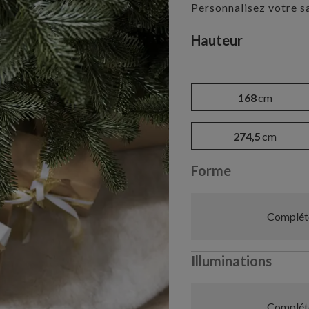
Personnalisez votre s
Variant selectio
Hauteur
168
cm
274,5
cm
Forme
Compléte
Illuminations
Compléte