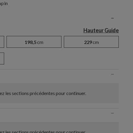
apin
n
−
Hauteur Guide
198,5
cm
229
cm
−
z les sections précédentes pour continuer.
−
z les sections précédentes pour continuer.