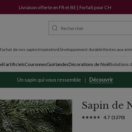
Achetez maintenant, payez plus tard avec PayPal
Livraison offerte en FR et BE | Forfait pour CH
'achat de nos sapins
Inspiration
Développement durable
Ventes aux entr
l artificiels
Couronnes
Guirlandes
Décorations de Noël
Solutions 
Un sapin qui vous ressemble
Découvrir
Sapin de
4.7
(1270)