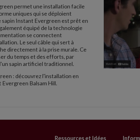
reen permet une installation facile
orme uniques qui se déploient
e sapin Instant Evergreen est prêt en
galement équipé de la technologie
'alimentation se connectent
lation. Le seul câble qui sert à
he directement à la prise murale. Ce
r du temps et des efforts, par
'un sapin artificiel traditionnel.
reen : découvrez l'installation en
t Evergreen Balsam Hill.
Ressources et Idées
Inform