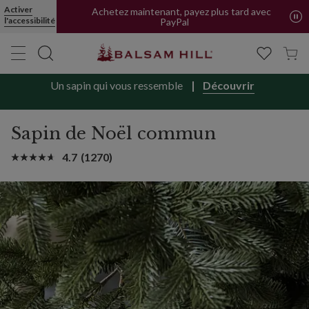
Livraison offerte en FR et BE | Forfait pour CH
Activer
l'accessibilité
Achetez maintenant, payez plus tard avec
PayPal
Un sapin qui vous ressemble
Découvrir
Sapin de Noël commun
4.7
(1270)