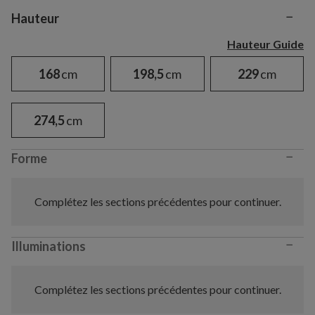
−
Variant selection
Hauteur
Hauteur Guide
168
cm
198,5
cm
229
cm
274,5
cm
−
Forme
Complétez les sections précédentes pour continuer.
−
Illuminations
Complétez les sections précédentes pour continuer.