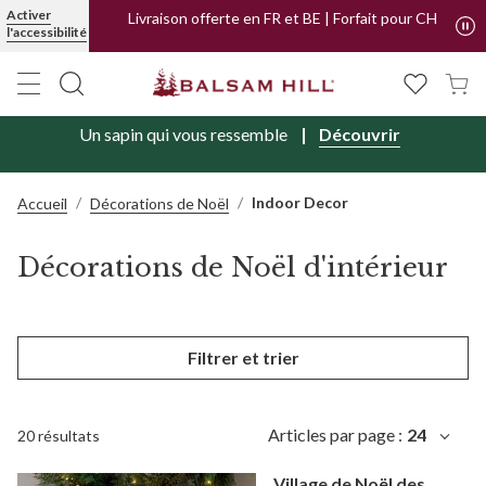
Activer
Livraison offerte en FR et BE | Forfait pour CH
l'accessibilité
Un sapin qui vous ressemble
Découvrir
Indoor Decor
Accueil
Décorations de Noël
Décorations de Noël d'intérieur
Filtrer et trier
Articles par page :
24
20 résultats
Village de Noël des