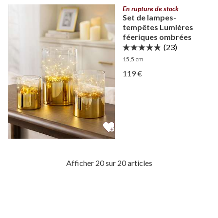
En rupture de stock
Set de lampes-
tempêtes Lumières
féeriques ombrées
(23)
15,5 cm
Afficher Set de lampes-t
119 €
Afficher Set de lampes-t
Afficher 20 sur 20 articles