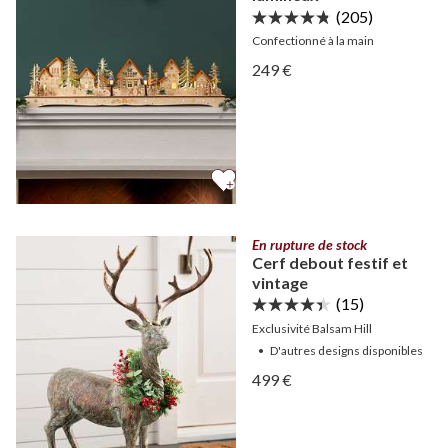
(205)
Confectionné à la main
Afficher Village de Noël m
249 €
Afficher Village de Noël m
En rupture de stock
Cerf debout festif et
vintage
(15)
Exclusivité Balsam Hill
•
D'autres
designs
disponibles
Afficher Cerf debout festi
499 €
Afficher Cerf debout festi