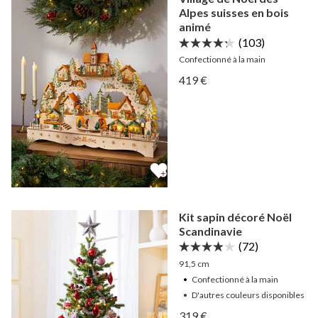
Alpes suisses en bois
animé
(103)
Confectionné à la main
Afficher Village de Noël d
419 €
Afficher Village de Noël d
Kit sapin décoré Noël
Scandinavie
(72)
91,5 cm
Confectionné à la main
•
D'autres
couleurs
disponibles
Afficher Kit sapin décoré 
319 €