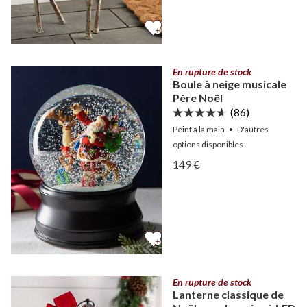
En rupture de stock
Boule à neige musicale
Père Noël
(86)
Peint à la main
•
D'autres
options
disponibles
Afficher Boule à neige mus
149 €
Afficher Boule à neige mus
En rupture de stock
Lanterne classique de