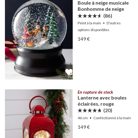
Boule à neige musicale
Bonhomme de neige
(86)
Peint à la main
•
D'autres
options
disponibles
Afficher Boule à neige mu
149 €
Afficher Boule à neige mu
En rupture de stock
Lanterne avec boules
éclairées, rouge
(20)
46 cm
Confectionné à la main
Afficher Lanterne avec bou
149 €
Afficher Lanterne avec bou