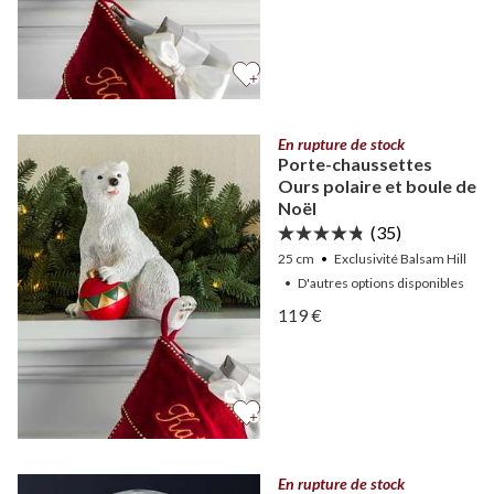
En rupture de stock
Porte-chaussettes
Ours polaire et boule de
Noël
(35)
25 cm
Exclusivité Balsam Hill
•
D'autres
options
disponibles
Afficher Porte-chaussette
119 €
Afficher Porte-chaussette
En rupture de stock