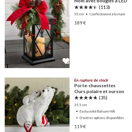
Noël avec bougies à LED
(113)
55 cm
Confectionné à la main
Afficher Lanterne classiqu
189 €
Afficher Lanterne classiqu
En rupture de stock
Porte-chaussettes
Ours polaire et ourson
(35)
25,5 cm
Exclusivité Balsam Hill
•
D'autres
options
disponibles
Afficher Porte-chaussette
119 €
Afficher Porte-chaussette