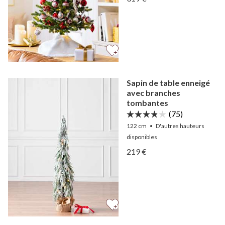
Afficher Kit sapin décoré 
Sapin de table enneigé
avec branches
tombantes
(75)
122 cm
•
D'autres
hauteurs
disponibles
Afficher Sapin de table e
219 €
Afficher Sapin de table e