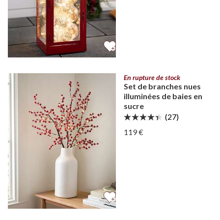
En rupture de stock
Set de branches nues
illuminées de baies en
sucre
(27)
Afficher Set de branches n
119 €
Afficher Set de branches n