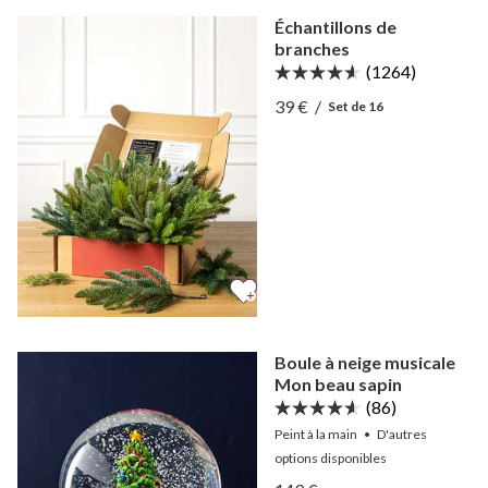
Échantillons de
branches
(1264)
Afficher Échantillons de b
39 €
/
Set de 16
Afficher Échantillons de b
Boule à neige musicale
Mon beau sapin
(86)
Peint à la main
•
D'autres
options
disponibles
Afficher Boule à neige mu