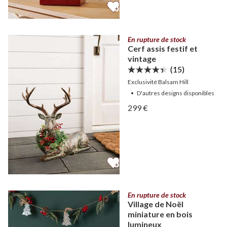
En rupture de stock
Cerf assis festif et
vintage
(15)
Exclusivité Balsam Hill
•
D'autres
designs
disponibles
Afficher Cerf assis festif 
299 €
Afficher Cerf assis festif 
En rupture de stock
Village de Noël
miniature en bois
lumineux