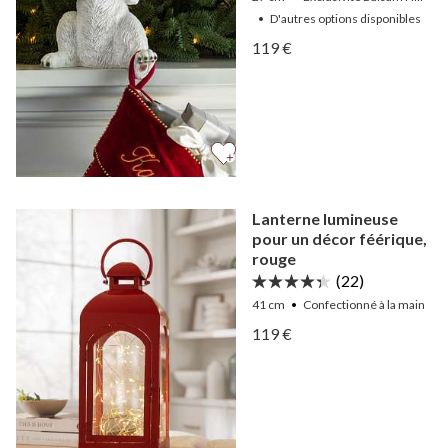
•
D'autres
options
disponibles
Afficher Porte-chaussettes
119 €
Afficher Porte-chaussettes
Lanterne lumineuse
pour un décor féérique,
rouge
(22)
41 cm
Confectionné à la main
Afficher Lanterne lumineu
119 €
Afficher Lanterne lumineu