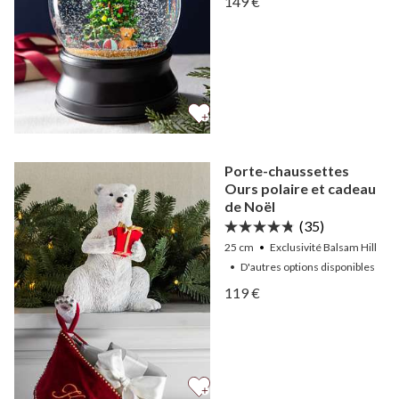
149 €
Afficher Boule à neige mu
Porte-chaussettes
Ours polaire et cadeau
de Noël
(35)
25 cm
Exclusivité Balsam Hill
•
D'autres
options
disponibles
Afficher Porte-chaussette
119 €
Afficher Porte-chaussette