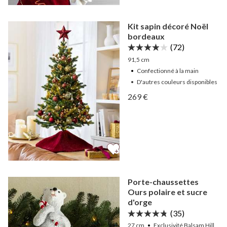
Kit sapin décoré Noël
bordeaux
(72)
91,5 cm
Confectionné à la main
•
D'autres
couleurs
disponibles
Afficher Kit sapin décoré
269 €
Afficher Kit sapin décoré
Porte-chaussettes
Ours polaire et sucre
d'orge
(35)
27 cm
Exclusivité Balsam Hill