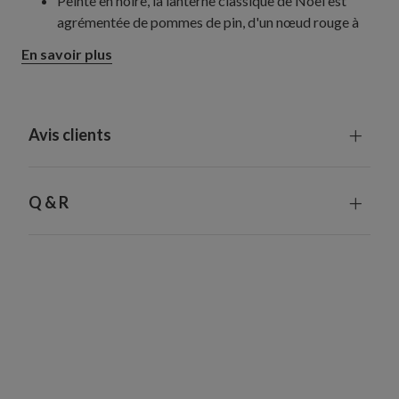
Peinte en noire, la lanterne classique de Noël est
agrémentée de pommes de pin, d'un nœud rouge à
armature, de cloches, de baies rouges et d'un mélange
En savoir plus
de branchages
Comprend trois bougies artificielles avec minuteur :
6 heures de fonctionnement, 18 heures d'arrêt
Chaque bougie nécessite des piles ; non fournies
Avis clients
Chaque pièce fabriquée à la main est unique et peut
présenter de légères différences
Utilisation intérieure ou extérieure abritée
Q & R