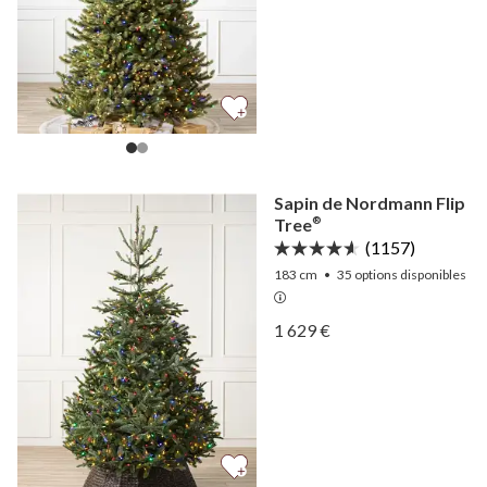
Sapin de Nordmann Flip
Tree
®
(1157)
183 cm
•
35
options disponibles
Afficher Sapin de Nordman
1 629 €
Afficher Sapin de Nordman