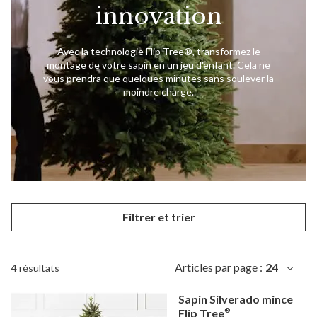
innovation
Avec la technologie Flip Tree®, transformez le
montage de votre sapin en un jeu d'enfant. Cela ne
vous prendra que quelques minutes sans soulever la
moindre charge.
Filtrer et trier
Articles par page :
24
4 résultats
Sapin Silverado mince
Flip Tree
®