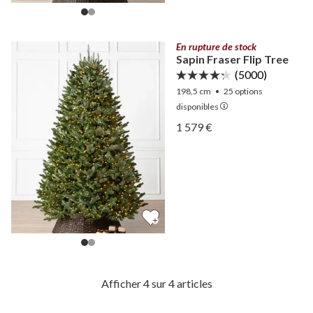
En rupture de stock
Sapin Fraser Flip Tree
(5000)
198,5 cm
•
25
options
disponibles
Afficher Sapin Fraser Flip 
1 579 €
Afficher Sapin Fraser Flip 
Afficher 4 sur 4 articles