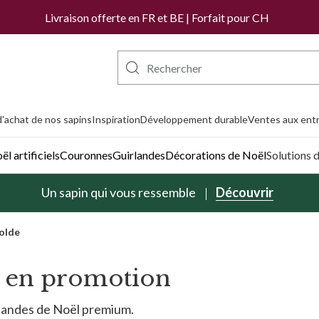
Livraison offerte en FR et BE | Forfait pour CH
'achat de nos sapins
Inspiration
Développement durable
Ventes aux entr
l artificiels
Couronnes
Guirlandes
Décorations de Noël
Solutions 
Un sapin qui vous ressemble
Découvrir
solde
s en promotion
rlandes de Noël premium.