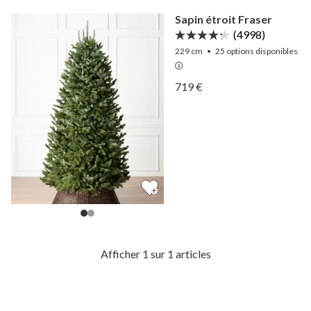
Sapin étroit Fraser
(4998)
229 cm
•
25
options disponibles
Afficher Sapin étroit Frase
719 €
Afficher Sapin étroit Frase
Afficher 1 sur 1 articles