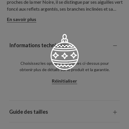
proches de la mer Noire, il se distingue par ses aiguilles vert
foncé aux reflets argentés, ses branches inclinées et sa
silhouette naturelle avec tronc apparent. Sa silhouette
En savoir plus
généreuse est parfaitement adaptée aux salons, aux salles à
manger et aux grands espaces de vie.
Informations techniques
Choisissez les options souhaitées ci-dessus pour
obtenir plus de détails sur le produit et la garantie.
Réinitialiser
Guide des tailles