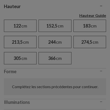
−
Variant selection
Hauteur
Hauteur Guide
122
cm
152,5
cm
183
cm
213,5
cm
244
cm
274,5
cm
305
cm
366
cm
−
Forme
Complétez les sections précédentes pour continuer.
−
Illuminations