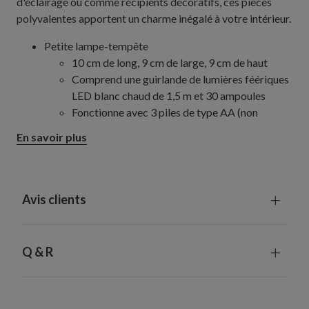
d'éclairage ou comme récipients décoratifs, ces pièces
polyvalentes apportent un charme inégalé à votre intérieur.
Petite lampe-tempête
10 cm de long, 9 cm de large, 9 cm de haut
Comprend une guirlande de lumières féériques
LED blanc chaud de 1,5 m et 30 ampoules
Fonctionne avec 3 piles de type AA (non
fournies)
En savoir plus
Lampe-tempête moyenne
17 cm de long, 13 cm de large, 13 cm de haut
Comprend une guirlande de lumières féériques
LED blanc chaud de 2,4 m et 80 ampoules
Avis clients
Fonctionne avec 4 piles de type AA (non
fournies)
Grande lampe-tempête
Q & R
Mesure 23 cm de long x 15 cm de large x 15 cm
de haut
Comprend une guirlande de lumières féériques