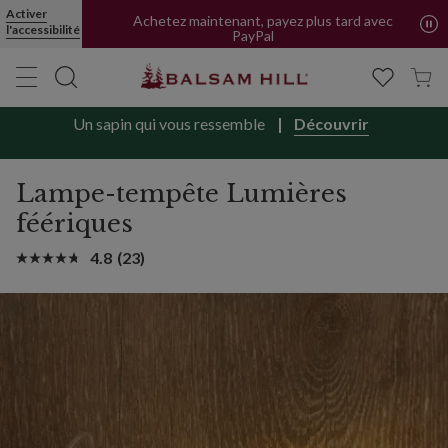
Livraison offerte en FR et BE | Forfait pour CH
Activer
l'accessibilité
Achetez maintenant, payez plus tard avec
PayPal
Un sapin qui vous ressemble
Découvrir
Lampe-tempête Lumières
féériques
4.8
(23)