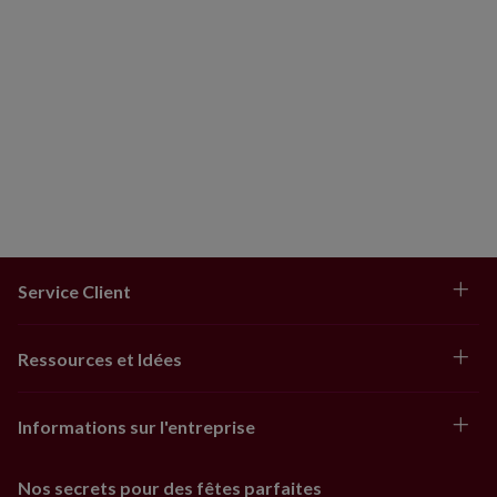
LED blanc chaud de 4 m et 50 ampoules
Fonctionne avec 4 piles de type AA (non
fournies)
Finition ombrée dorée
Minuteur intégré : 6 heures de fonctionnement,
18 heures d'arrêt
Utilisation en intérieur exclusivement
Service Client
Ressources et Idées
Informations sur l'entreprise
Nos secrets pour des fêtes parfaites