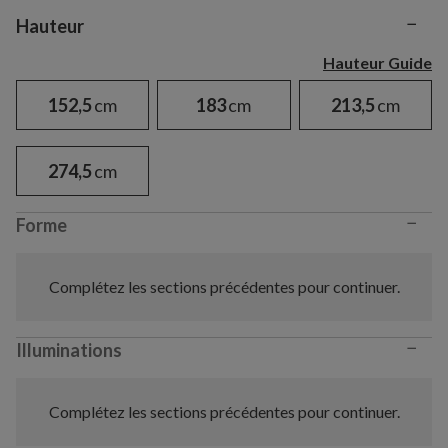
−
Variant selection
Hauteur
Hauteur Guide
152,5
cm
183
cm
213,5
cm
274,5
cm
−
Forme
Complétez les sections précédentes pour continuer.
−
Illuminations
Complétez les sections précédentes pour continuer.