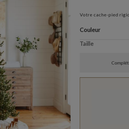
Votre cache-pied rigi
Variant selectio
Couleur
Taille
Compléte