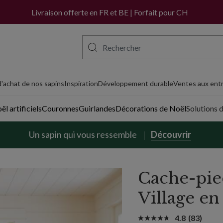
Livraison offerte en FR et BE | Forfait pour CH
'achat de nos sapins
Inspiration
Développement durable
Ventes aux entr
l artificiels
Couronnes
Guirlandes
Décorations de Noël
Solutions 
Un sapin qui vous ressemble
Découvrir
Cache-pie
Village en
4.8
(83)