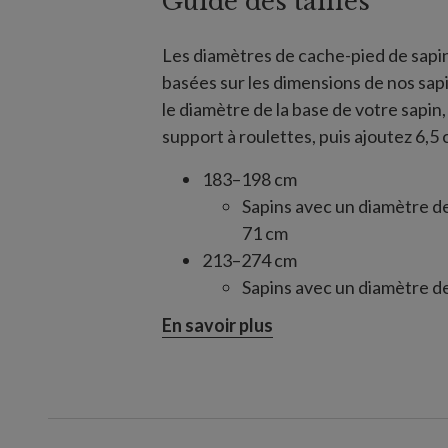
Guide des tailles
Les diamètres de cache-pied de sap
basées sur les dimensions de nos sap
le diamètre de la base de votre sapin, 
support à roulettes, puis ajoutez 6,5 
183–198 cm
Sapins avec un diamètre de 
71 cm
213–274 cm
Sapins avec un diamètre de 
86 cm
En savoir plus
305–427 cm
Sapins avec un pied de 71 à