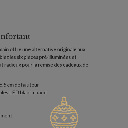
onfortant
main offre une alternative originale aux
lez les six pièces pré-illuminées et
at radieux pour la remise des cadeaux de
6,5 cm de hauteur
ules LED blanc chaud
vement