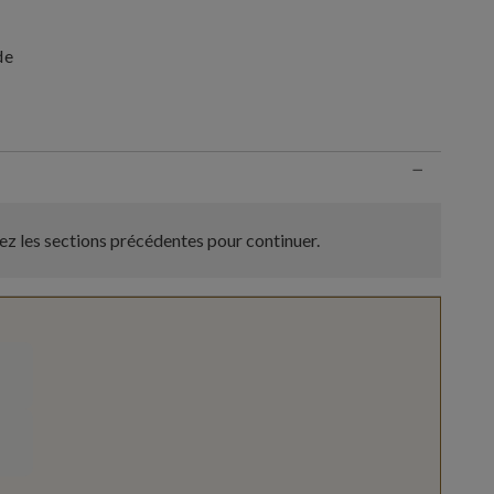
de
n
−
z les sections précédentes pour continuer.