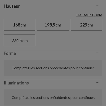
−
Variant selection
Hauteur
Hauteur Guide
168
cm
198,5
cm
229
cm
274,5
cm
−
Forme
Complétez les sections précédentes pour continuer.
−
Illuminations
Complétez les sections précédentes pour continuer.