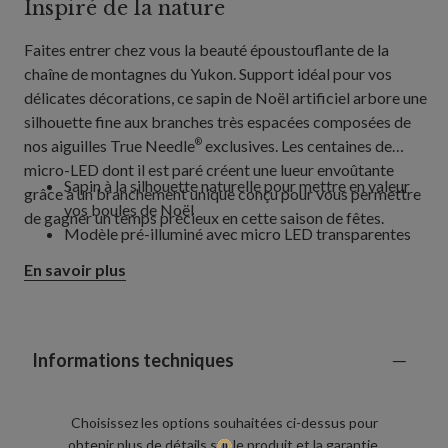
Inspiré de la nature
Faites entrer chez vous la beauté époustouflante de la
chaîne de montagnes du Yukon. Support idéal pour vos
délicates décorations, ce sapin de Noël artificiel arbore une
silhouette fine aux branches très espacées composées de
nos aiguilles True Needle
exclusives. Les centaines de
®
micro-LED dont il est paré créent une lueur envoûtante
Sapin à la silhouette naturelle pour mettre en valeur
grâce à un branchement unique conçu pour vous permettre
vos boules de Noël
de gagner un temps précieux en cette saison de fêtes.
Modèle pré-illuminé avec micro LED transparentes
En savoir plus
Informations techniques
Choisissez les options souhaitées ci-dessus pour
obtenir plus de détails sur le produit et la garantie.