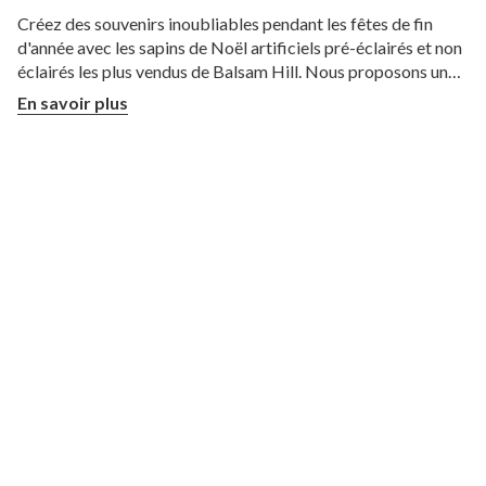
Créez des souvenirs inoubliables pendant les fêtes de fin
d'année avec les sapins de Noël artificiels pré-éclairés et non
éclairés les plus vendus de Balsam Hill. Nous proposons un
large éventail de formes, de tailles et d'options d'éclairage
En savoir plus
pour les arbres, afin de les adapter à votre espace et à votre styl
Pourquoi les sapins de Noël artificiels sont
meilleurs ?
Les meilleurs sapins artificiels d'aujourd'hui sont plus
réalistes et plus faciles à assembler que jamais, ce qui en fait
le choix préféré de nombreux clients par rapport aux arbres
réels. Voici quatre raisons de passer d'un vrai arbre à un sapin
de Noël artificiel cette année :
Commodité
: contrairement aux vrais arbres, les sapins de
Noël artificiels ne nécessitent pas beaucoup d'entretien. Il
n'est pas nécessaire d'arroser ni de nettoyer les aiguilles
tombées, et ces dernières durent bien au-delà de la saison. Et
comme ces sapins sont divisés en section, il est plus facile de
les installer, ce qui vous laisse plus de temps pour profiter de
la saison en famille.