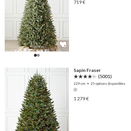
Afficher Épicéa bleu royal
719 €
Afficher Épicéa bleu royal
Sapin Fraser
(5001)
229 cm
•
25
options disponibles
Afficher Sapin Fraser —
1 279 €
Afficher Sapin Fraser —