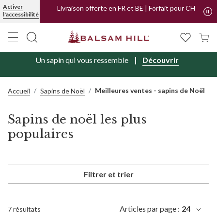
PayPal
Activer
Livraison offerte en FR et BE | Forfait pour CH
l'accessibilité
Un sapin qui vous ressemble
Découvrir
Meilleures ventes - sapins de Noël
Accueil
Sapins de Noël
Sapins de noël les plus
populaires
Filtrer et trier
Articles par page :
24
7 résultats