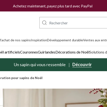
Achetez maintenant, payez plus tard avec PayPal
'achat de nos sapins
Inspiration
Développement durable
Ventes aux entr
l artificiels
Couronnes
Guirlandes
Décorations de Noël
Solutions 
Un sapin qui vous ressemble
Découvrir
oration pour sapins de Noël