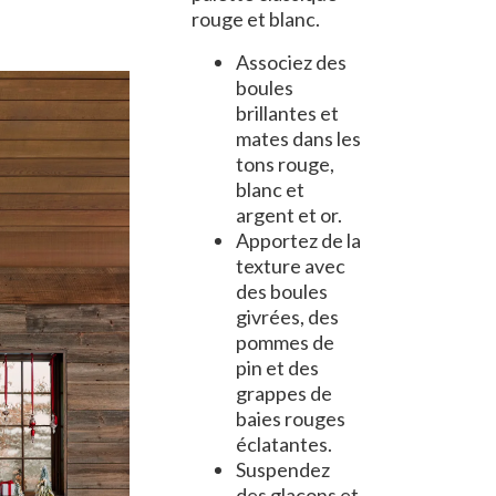
rouge et blanc.
Associez des
boules
brillantes et
mates dans les
tons rouge,
blanc et
argent et or.
Apportez de la
texture avec
des boules
givrées, des
pommes de
pin et des
grappes de
baies rouges
éclatantes.
Suspendez
des glaçons et