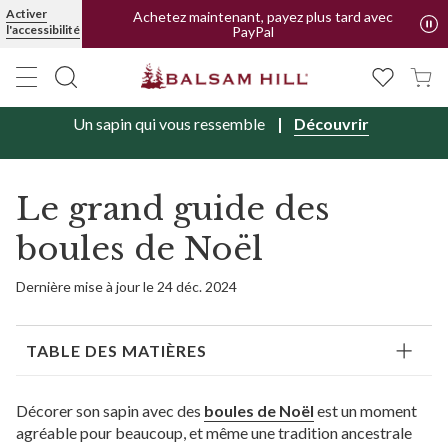
Activer
Achetez maintenant, payez plus tard avec
l'accessibilité
PayPal
Un sapin qui vous ressemble
Découvrir
Le grand guide des
boules de Noël
Dernière mise à jour le 24 déc. 2024
TABLE DES MATIÈRES
Décorer son sapin avec des
boules de Noël
est un moment
agréable pour beaucoup, et même une tradition ancestrale