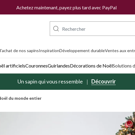
Achetez maintenant, payez plus tard avec PayPal
'achat de nos sapins
Inspiration
Développement durable
Ventes aux entr
l artificiels
Couronnes
Guirlandes
Décorations de Noël
Solutions 
Un sapin qui vous ressemble
Découvrir
Noël du monde entier