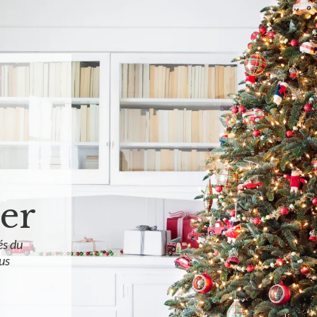
er
és du
us