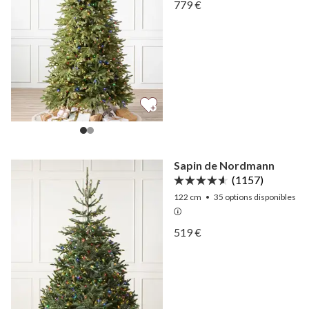
Afficher Sapin Silverado m
779 €
Afficher Sapin Silverado m
Sapin de Nordmann
(1157)
122 cm
•
35
options disponibles
Afficher Sapin de Nordma
519 €
Afficher Sapin de Nordma