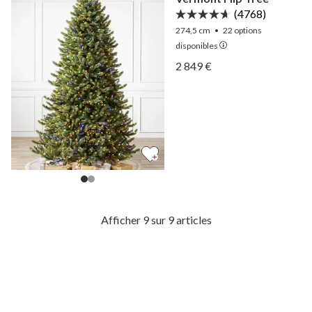
(4768)
274,5 cm
•
22
options
disponibles
Afficher Épinette blanche
2 849 €
Afficher Épinette blanche
Afficher 9 sur 9 articles