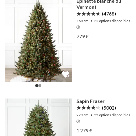
Épinette blanche du
Vermont
(4768)
168 cm
•
22
options disponibles
Afficher Épinette blanche
779 €
Afficher Épinette blanche
Sapin Fraser
(5002)
229 cm
•
25
options disponibles
Afficher Sapin Fraser —
1 279 €
Afficher Sapin Fraser —