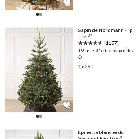
Sapin de Nordmann Flip
Tree
®
(1157)
183 cm
•
35
options disponibles
Afficher Sapin de Nordman
1 629 €
Afficher Sapin de Nordman
Épinette blanche du
Vermont Flip Tree
®