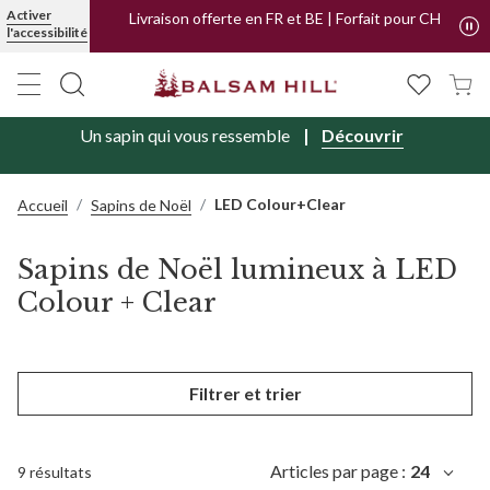
Activer
Livraison offerte en FR et BE | Forfait pour CH
l'accessibilité
Un sapin qui vous ressemble
Découvrir
LED Colour+Clear
Accueil
Sapins de Noël
Sapins de Noël lumineux à LED
Colour + Clear
Filtrer et trier
Articles par page :
24
9 résultats