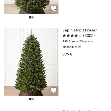
Sapin étroit Fraser
(5002)
198,5 cm
•
25
options
disponibles
Afficher Sapin étroit Frase
879 €
Afficher Sapin étroit Frase