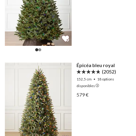
Épicéa bleu royal
(2052)
152,5 cm
•
18
options
disponibles
Afficher Épicéa bleu royal
579 €
Afficher Épicéa bleu royal