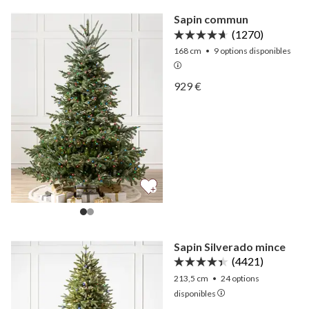
Sapin commun
(1270)
168 cm
•
9
options disponibles
Afficher Sapin commun —
929 €
Afficher Sapin commun —
Sapin Silverado mince
(4421)
213,5 cm
•
24
options
disponibles