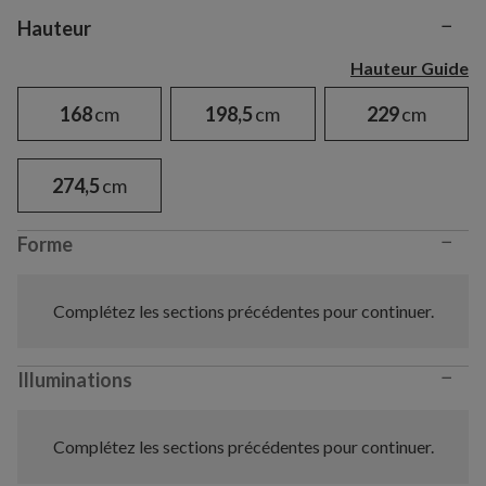
−
Variant selection
Hauteur
Hauteur Guide
168
cm
198,5
cm
229
cm
274,5
cm
−
Forme
Complétez les sections précédentes pour continuer.
−
Illuminations
Complétez les sections précédentes pour continuer.