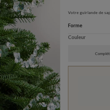
Votre guirlande de sa
Variant selectio
Forme
Couleur
Compléte