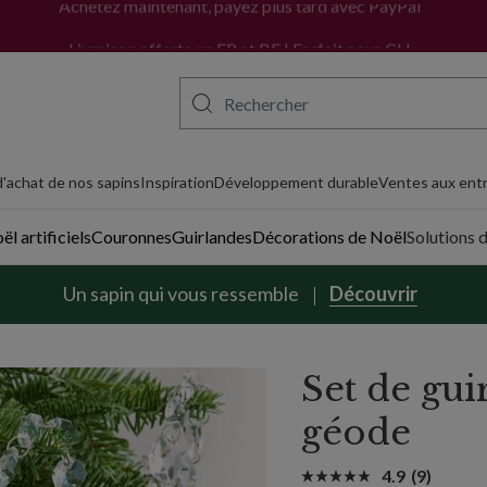
Achetez maintenant, payez plus tard avec PayPal
'achat de nos sapins
Inspiration
Développement durable
Ventes aux entr
l artificiels
Couronnes
Guirlandes
Décorations de Noël
Solutions 
Un sapin qui vous ressemble
Découvrir
Set de gui
géode
4.9
(9)