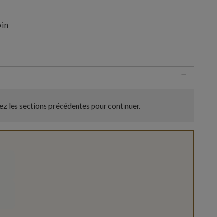
pin
n
−
z les sections précédentes pour continuer.