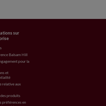
ations sur
prise
s
rence Balsam Hill
ngagement pour la
ons et
tialité
e relative aux
 des produits
s préférences en