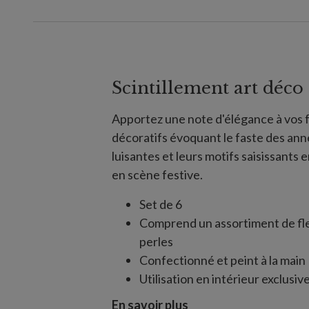
Scintillement art déco
Apportez une note d'élégance à vos f
décoratifs évoquant le faste des ann
luisantes et leurs motifs saisissants
en scène festive.
Set de 6
Comprend un assortiment de fle
perles
Confectionné et peint à la main
Utilisation en intérieur exclusi
En savoir plus