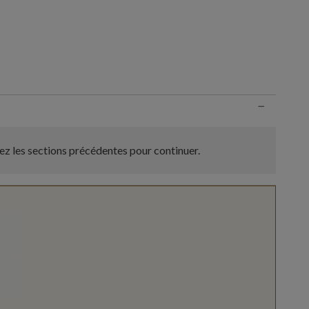
n
−
z les sections précédentes pour continuer.