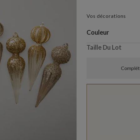
Vos décorations
Variant selectio
Couleur
Taille Du Lot
Compléte