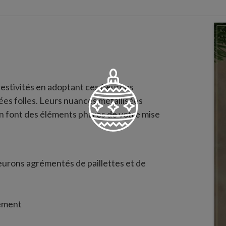
estivités en adoptant ces fleurons
ées folles. Leurs nuances métallisées
 en font des éléments phares de votre mise
urons agrémentés de paillettes et de
vement