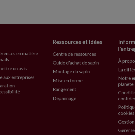
Ressources et Idées
Inform
l'entre
érences en matière
Centre de ressources
mails
À propo
Guide d'achat de sapin
ettre un avis
La diffé
Montage du sapin
e aux entreprises
Notre e
Mise en forme
planète
aration
Rangement
cessibilité
Conditi
Dépannage
confiden
Politiqu
cookies
Gestion
Gérer le