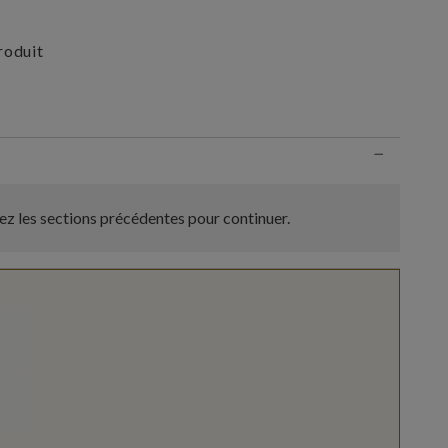
roduit
n
−
z les sections précédentes pour continuer.