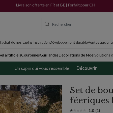
Livraison offerte en FR et BE | Forfait pour CH
'achat de nos sapins
Inspiration
Développement durable
Ventes aux entr
l artificiels
Couronnes
Guirlandes
Décorations de Noël
Solutions 
Un sapin qui vous ressemble
Découvrir
Set de bou
féeriques 
1.0
(1)