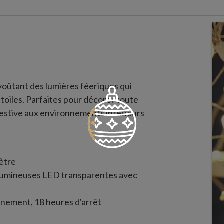
oûtant des lumières féeriques qui
toiles. Parfaites pour décorer toute
festive aux environnements intérieurs
ètre
 lumineuses LED transparentes avec
nnement, 18 heures d'arrêt
tation de 5 m de long