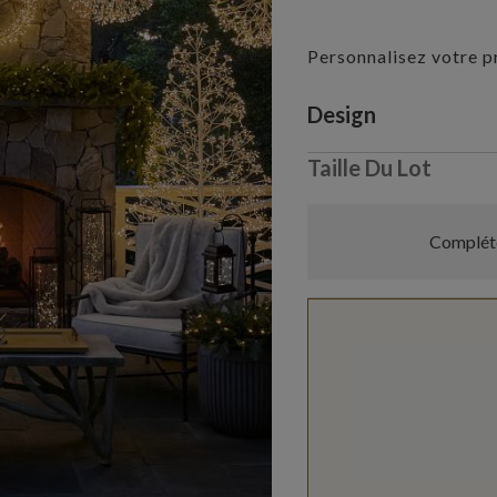
Personnalisez votre p
Variant selectio
Design
Taille Du Lot
Compléte