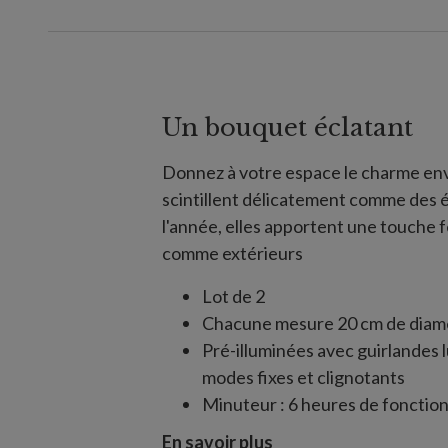
Un bouquet éclatant
Donnez à votre espace le charme env
scintillent délicatement comme des é
l'année, elles apportent une touche 
comme extérieurs
Lot de 2
Chacune mesure 20 cm de diam
Pré-illuminées avec guirlandes
modes fixes et clignotants
Minuteur : 6 heures de fonctio
Livrées avec un cordon d'alimen
En savoir plus