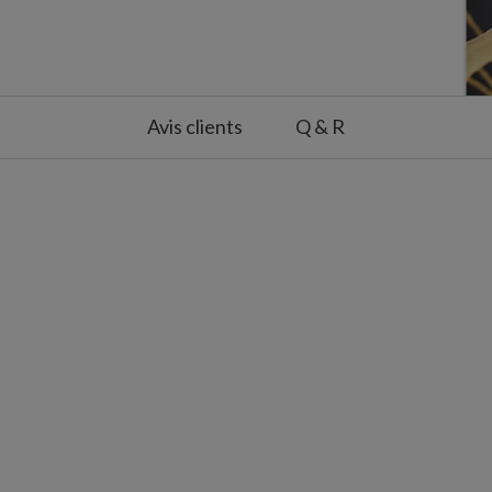
c un chiffon propre
eure abritée
Avis clients
Q & R