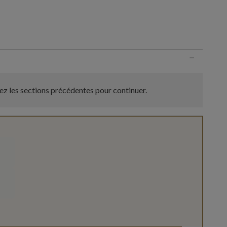
n
−
z les sections précédentes pour continuer.