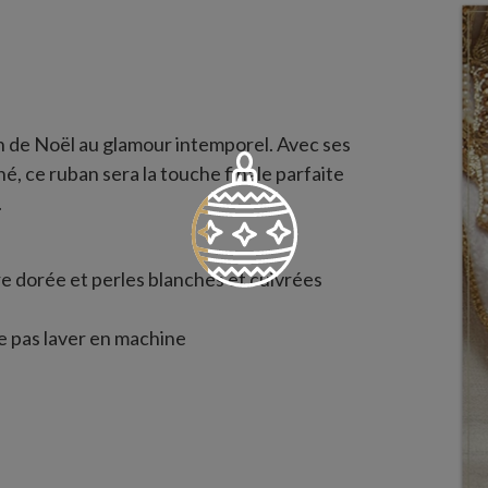
n de Noël au glamour intemporel. Avec ses
é, ce ruban sera la touche finale parfaite
.
e dorée et perles blanches et cuivrées
 pas laver en machine