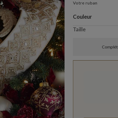
Votre ruban
Variant selectio
Couleur
Taille
Compléte