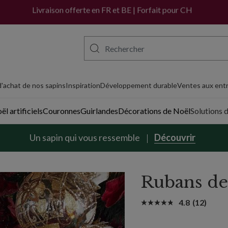
Livraison offerte en FR et BE | Forfait pour CH
'achat de nos sapins
Inspiration
Développement durable
Ventes aux entr
l artificiels
Couronnes
Guirlandes
Décorations de Noël
Solutions 
Un sapin qui vous ressemble
Découvrir
Rubans de 
4.8
(12)