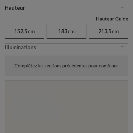
−
Variant selection
Hauteur
Hauteur Guide
152,5
cm
183
cm
213,5
cm
−
Illuminations
Complétez les sections précédentes pour continuer.