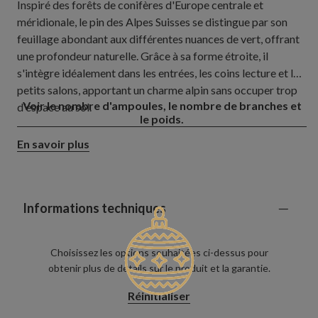
Inspiré des forêts de conifères d'Europe centrale et
méridionale, le pin des Alpes Suisses se distingue par son
feuillage abondant aux différentes nuances de vert, offrant
une profondeur naturelle. Grâce à sa forme étroite, il
s'intègre idéalement dans les entrées, les coins lecture et les
petits salons, apportant un charme alpin sans occuper trop
Voir le nombre d'ampoules, le nombre de branches et
d'espace au sol.
le poids.
En savoir plus
Informations techniques
Choisissez les options souhaitées ci-dessus pour
obtenir plus de détails sur le produit et la garantie.
Réinitialiser