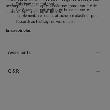
Fabriqué en métal épais
accompagner année après année une grande variété de
Livré avec des extrémités de branches vertes
sapins de Noël réels ou artificiels.
supplémentaires et des attaches en plastique pour
l'assortir au feuillage de votre sapin
En savoir plus
Avis clients
Q & R