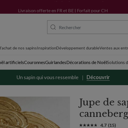
Achetez maintenant, payez plus tard avec PayPal
'achat de nos sapins
Inspiration
Développement durable
Ventes aux entr
l artificiels
Couronnes
Guirlandes
Décorations de Noël
Solutions 
Un sapin qui vous ressemble
Découvrir
Jupe de sa
canneber
4.7
(15)