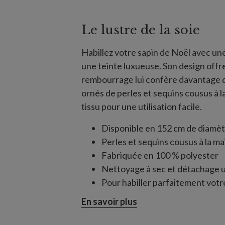
Le lustre de la soie
Habillez votre sapin de Noël avec un
une teinte luxueuse. Son design offr
rembourrage lui confère davantage d
ornés de perles et sequins cousus à 
tissu pour une utilisation facile.
Disponible en 152 cm de diamè
Perles et sequins cousus à la ma
Fabriquée en 100 % polyester
Nettoyage à sec et détachage
Pour habiller parfaitement vot
pied dont le diamètre dépasse d'
En savoir plus