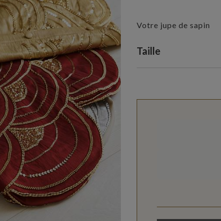
Votre jupe de sapin
Variant selectio
Taille