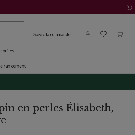
Suivre la commande
eprises
de rangement
pin en perles Élisabeth,
ge