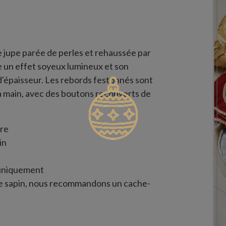
e jupe parée de perles et rehaussée par
e un effet soyeux lumineux et son
'épaisseur. Les rebords festonnés sont
la main, avec des boutons recouverts de
tre
in
 uniquement
re sapin, nous recommandons un cache-
au moins 15 cm la largeur totale du sapin.