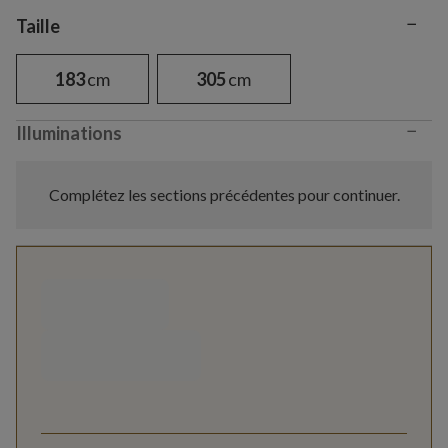
−
Variant selection
Taille
183
cm
305
cm
−
Illuminations
Complétez les sections précédentes pour continuer.