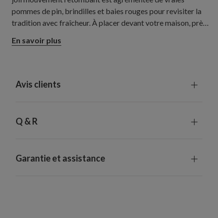
pommes de pin, brindilles et baies rouges pour revisiter la
tradition avec fraîcheur. À placer devant votre maison, près
de la porte d'entrée ou dans une entrée pour immerger vos
En savoir plus
invités au cœur de la magie des fêtes.
Avis clients
Q & R
Garantie et assistance