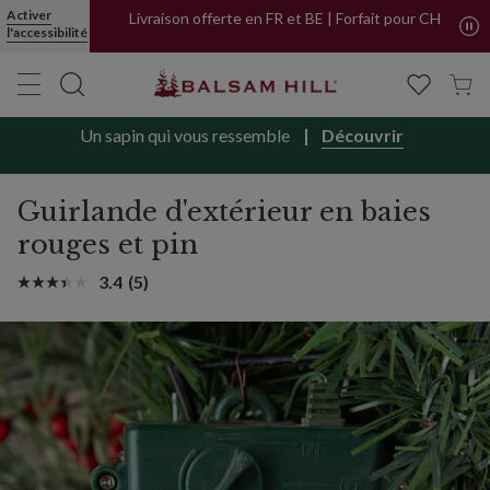
Guirlande d'extérieur en baies rouges et pin | Balsam Hill
Activer
Livraison offerte en FR et BE | Forfait pour CH
l'accessibilité
Un sapin qui vous ressemble
Découvrir
Guirlande d'extérieur en baies
rouges et pin
3.4
(5)