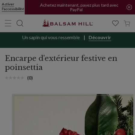
Encarpe d'extérieur festive en poinsettia | Balsam Hill
Activer
Achetez maintenant, payez plus tard avec
l'accessibilité
PayPal
Un sapin qui vous ressemble
Découvrir
Encarpe d'extérieur festive en
poinsettia
(0)