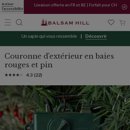
Couronne Baies rouges et pin pour l'extérieur | Balsam Hill
Activer
Livraison offerte en FR et BE | Forfait pour CH
l'accessibilité
Un sapin qui vous ressemble
Découvrir
Couronne d'extérieur en baies
rouges et pin
4.3
(22)