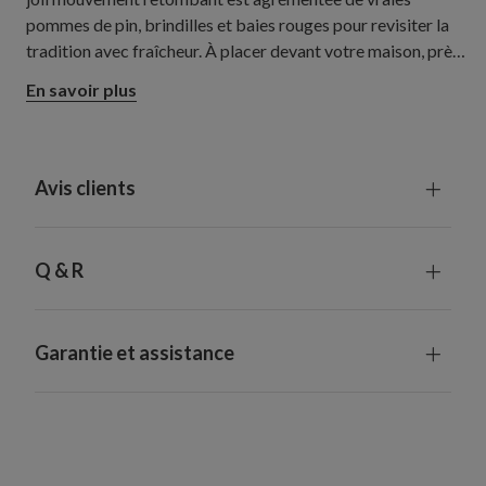
pommes de pin, brindilles et baies rouges pour revisiter la
tradition avec fraîcheur. À placer devant votre maison, près
de la porte d'entrée ou dans une entrée pour immerger vos
En savoir plus
invités au cœur de la magie des fêtes.
Avis clients
Q & R
Garantie et assistance