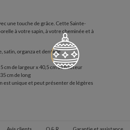
vec une touche de grâce. Cette Sainte-
relle à votre sapin, à votre cheminée et à
, satin, organza et dentelle
5 cm de largeur x 40,5 cm de hauteur
 35 cm de long
n est unique et peut présenter de légères
vement
Avis clients
Q & R
Garantie et assistance