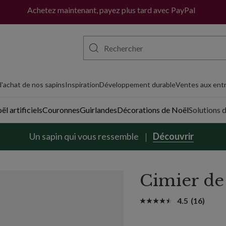
Achetez maintenant, payez plus tard avec PayPal
'achat de nos sapins
Inspiration
Développement durable
Ventes aux entr
l artificiels
Couronnes
Guirlandes
Décorations de Noël
Solutions 
Un sapin qui vous ressemble
Découvrir
Cimier de 
4.5
(16)