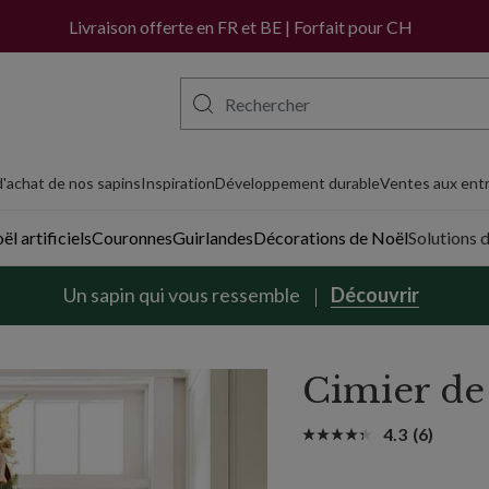
Livraison offerte en FR et BE | Forfait pour CH
'achat de nos sapins
Inspiration
Développement durable
Ventes aux entr
l artificiels
Couronnes
Guirlandes
Décorations de Noël
Solutions 
Un sapin qui vous ressemble
Découvrir
Cimier de
4.3
(6)