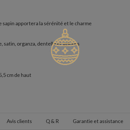
e sapin apportera la sérénité et le charme
, satin, organza, dentelle et velours
35,5 cm de haut
ng et liens pour l’accrocher au sapin
e pas laver en machine
n est unique et peut présenter de légères
Avis clients
Q & R
Garantie et assistance
nt