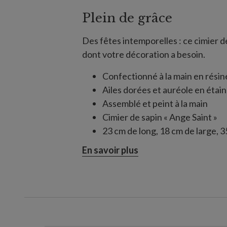
Plein de grâce
Des fêtes intemporelles : ce cimier d
dont votre décoration a besoin.
Confectionné à la main en résine
Ailes dorées et auréole en étain
Assemblé et peint à la main
Cimier de sapin « Ange Saint »
23 cm de long, 18 cm de large, 
Support amovible de 35 cm de lo
En savoir plus
inclus
Détachage à sec uniquement ; n
Chaque pièce fabriquée à la mai
différences
Utilisation intérieure uniqueme