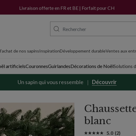
Achetez maintenant, payez plus tard avec PayPal
Livraison offerte en FR et BE | Forfait pour CH
'achat de nos sapins
Inspiration
Développement durable
Ventes aux entr
l artificiels
Couronnes
Guirlandes
Décorations de Noël
Solutions 
Un sapin qui vous ressemble
Découvrir
Chaussette
blanc
5.0
(2)