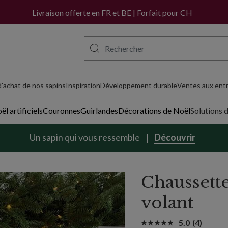
Livraison offerte en FR et BE | Forfait pour CH
'achat de nos sapins
Inspiration
Développement durable
Ventes aux entr
l artificiels
Couronnes
Guirlandes
Décorations de Noël
Solutions 
Un sapin qui vous ressemble
Découvrir
Chaussett
volant
5.0
(4)