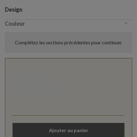
Variant selection
Design
−
Couleur
Complétez les sections précédentes pour continuer.
Ajouter au panier