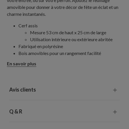
votre entrée, ou sur votre perron. Ajoutez le feuillage
amovible pour donner à votre décor de fête un éclat et un
charme instantanés.
Cerf assis
Mesure 53 cm de haut x 25 cm de large
Utilisation intérieure ou extérieure abritée
Fabriqué en polyrésine
Bois amovibles pour un rangement facilité
Couronne amovible avec cèdre, buis, baies rouges et
En savoir plus
feuilles d'eucalyptus
Avis clients
Q & R