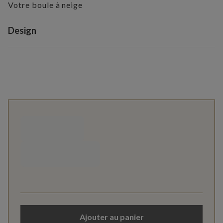
Votre boule à neige
Variant selection
Design
Ajouter au panier