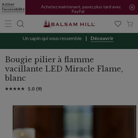
Livraison offerte en FR et BE | Forfait pour CH
Bougie pilier à flamme vacillante LED Miracle Flame | Balsam Hill
Activer
l'accessibilité
Achetez maintenant, payez plus tard avec
PayPal
Un sapin qui vous ressemble
Découvrir
Bougie pilier à flamme
vacillante LED Miracle Flame,
blanc
5.0
(9)