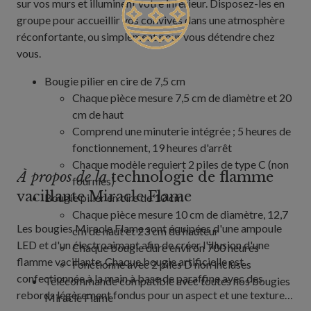
sur vos murs et illuminent votre intérieur. Disposez-les en
groupe pour accueillir vos convives dans une atmosphère
réconfortante, ou simplement pour vous détendre chez
vous.
Bougie pilier en cire de 7,5 cm
Chaque pièce mesure 7,5 cm de diamètre et 20
cm de haut
Comprend une minuterie intégrée ; 5 heures de
fonctionnement, 19 heures d'arrêt
Chaque modèle requiert 2 piles de type C (non
À propos de la
technologie de flamme
fournies)
vacillante Miracle Flame
Bougie pilier en cire de 10 cm
Chaque pièce mesure 10 cm de diamètre, 12,7
Les bougies Miracle Flame sont équipées d'une ampoule
cm de haut et 23 cm de hauteur
LED et d'un électroaimant afin de créer l'illusion d'une
Chaque bougie dure environ 700 heures
flamme vacillante. Chaque bougie artificielle est
Fonctionne avec 2 piles D non incluses
confectionnée à la main à base de paraffine avec des
Télécommande compatible avec toutes nos bougies
rebords légèrement fondus pour un aspect et une texture
Miracle Flame