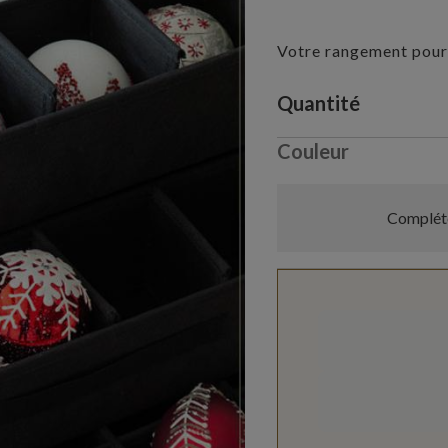
Votre rangement pour
Variant selectio
Quantité
Couleur
Compléte