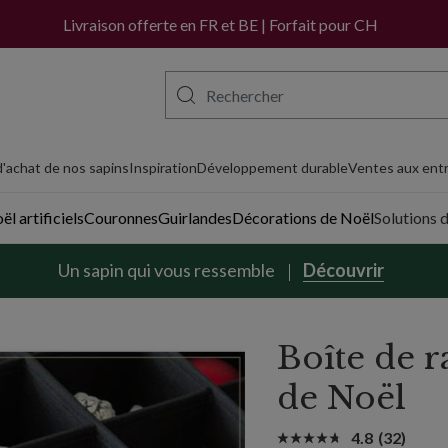
Livraison offerte en FR et BE | Forfait pour CH
'achat de nos sapins
Inspiration
Développement durable
Ventes aux entr
l artificiels
Couronnes
Guirlandes
Décorations de Noël
Solutions 
Un sapin qui vous ressemble
Découvrir
Boîte de 
de Noël
4.8
(32)