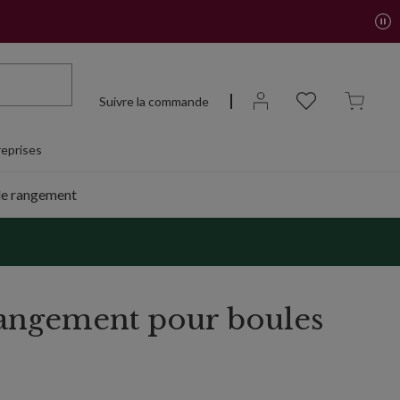
Suivre la commande
eprises
de rangement
rangement pour boules