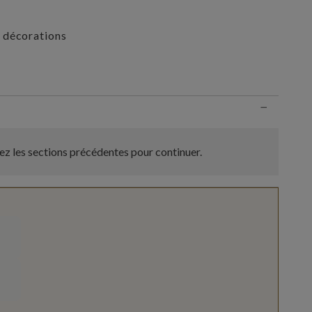
 décorations
n
−
z les sections précédentes pour continuer.