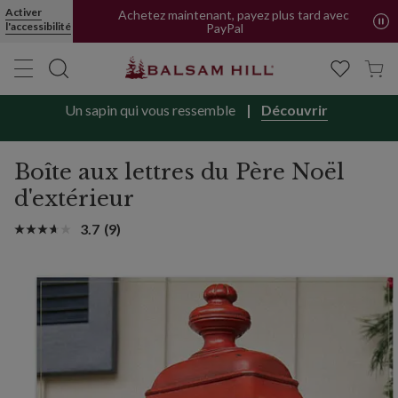
Activer
Achetez maintenant, payez plus tard avec
l'accessibilité
PayPal
Un sapin qui vous ressemble
Découvrir
Boîte aux lettres du Père Noël
d'extérieur
3.7
(9)