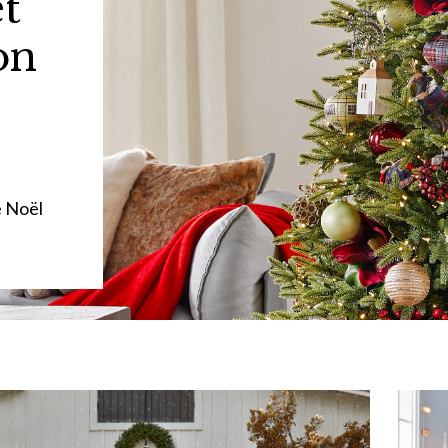
et
on
e Noël