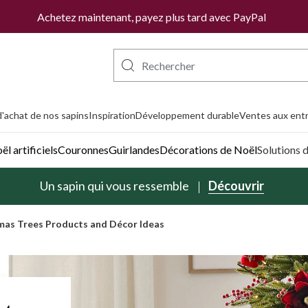
Achetez maintenant, payez plus tard avec PayPal
'achat de nos sapins
Inspiration
Développement durable
Ventes aux entr
l artificiels
Couronnes
Guirlandes
Décorations de Noël
Solutions 
Un sapin qui vous ressemble
Découvrir
mas Trees Products and Décor Ideas