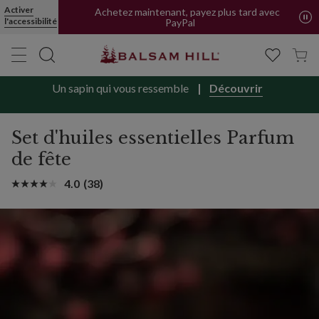
Set d'huiles essentielles Parfum de fête | Balsam Hill
Activer
Achetez maintenant, payez plus tard avec
l'accessibilité
PayPal
Un sapin qui vous ressemble
Découvrir
Set d'huiles essentielles Parfum
de fête
4.0
(38)