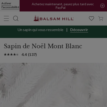
Livraison offerte en FR et BE | Forfait pour CH
Activer
l'accessibilité
Achetez maintenant, payez plus tard avec
PayPal
Un sapin qui vous ressemble
Découvrir
Sapin de Noël Mont Blanc
4.4
(137)